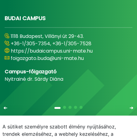
BUDAI CAMPUS
1118 Budapest, Villányi út 29-43.
+36-1/305-7354, +36-1/305-7528
https://budaicampus.uni-mate.hu
foigazgato.buda@uni-mate.hu
Campus-főigazgató
Nyitrainé dr. Sárdy Diána
A sütiket személyre szabott élmény nyújtásához,
trendek elemzéséhez, a webhely kezeléséhez, a