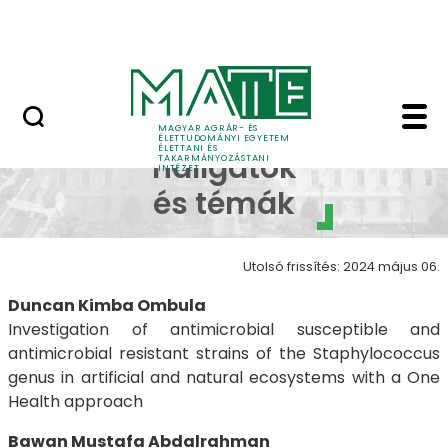
Tudomány
Ugrás a fő tartalomhoz
Egy Egészség (One Health)
PhD-hallgatók és témá
PhD-
MAGYAR AGRÁR- ÉS
ÉLETTUDOMÁNYI EGYETEM
ÉLETTANI ÉS
hallgatók
TAKARMÁNYOZÁSTANI
INTÉZET
és témák
Utolsó frissítés: 2024 május 06.
Duncan Kimba Ombula
Investigation of antimicrobial susceptible and
antimicrobial resistant strains of the Staphylococcus
genus in artificial and natural ecosystems with a One
Health approach
Bawan Mustafa Abdalrahman