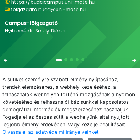
https://budaicampus.uni-mate.hu
foigazgato.buda@uni-mate.hu
Campus-főigazgató
Nyitrainé dr. Sárdy Diána
A sütiket személyre szabott élmény nyújtásához,
trendek elemzéséhez, a webhely kezeléséhez, a
felhasználók webhelyen történő mozgásának a nyomon
E-mail
Telefonkönyv
NEPTUN
E-learning
követéséhez és felhasználói bázisunkkal kapcsolatos
demográfiai információk megszerzéséhez használjuk.
Adatvédelem
Fogadja el az összes sütit a webhelyünk által nyújtott
legjobb élmény érdekében, vagy kezelje beállításait.
Olvassa el az adatvédelmi irányelveinket