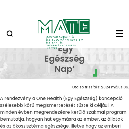
Tudomány
Ugrás a fő tartalomhoz
Egy Egészség (One Health)
Kaposvári ’Egy Egészs
Kaposvári
MAGYAR AGRÁR- ÉS
ÉLETTUDOMÁNYI EGYETEM
ÉLETTANI ÉS
’Egy
TAKARMÁNYOZÁSTANI
INTÉZET
Egészség
Nap’
Utolsó frissítés: 2024 május 06.
A rendezvény a One Health (Egy Egészség) koncepció
szélesebb körű megismertetését tűzte ki céljául. A
minden évben megrendezésre kerülő szakmai program
bemutatja, hogyan hat egymásra az ember, az állatok
és az ökoszisztéma egészsége, illetve hogy az emberi