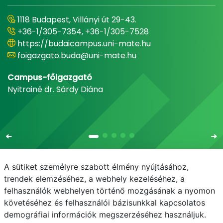
1118 Budapest, Villányi út 29-43.
+36-1/305-7354, +36-1/305-7528
https://budaicampus.uni-mate.hu
foigazgato.buda@uni-mate.hu
Campus-főigazgató
Nyitrainé dr. Sárdy Diána
A sütiket személyre szabott élmény nyújtásához,
trendek elemzéséhez, a webhely kezeléséhez, a
felhasználók webhelyen történő mozgásának a nyomon
E-mail
Telefonkönyv
NEPTUN
E-learning
követéséhez és felhasználói bázisunkkal kapcsolatos
demográfiai információk megszerzéséhez használjuk.
Adatvédelem