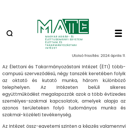
Tudomány
Ugrás a fő tartalomhoz
Egy Egészség (One Health)
Bemutatkozás - Életta
Bemutatkozás
MAGYAR AGRÁR- ÉS
ÉLETTUDOMÁNYI EGYETEM
ÉLETTANI ÉS
TAKARMÁNYOZÁSTANI
INTÉZET
Utolsó frissítés: 2024 április 11.
Az Élettani és Takarmányozástani Intézet (ÉTI) több-
campusú szerveződésű, négy tanszék keretében folyik
az oktató és kutató munka, három különböző
telephelyen. Az Intézeten belüli sikeres
együttműködést megalapozzák azok a több évtizedes
személyes-szakmai kapcsolatok, amelyek alapja az
azonos területeken folyó tudományos munka és
szakmai-közéleti tevékenység.
Az Intézet össz-egyetemi szinten a képzés valamennyi