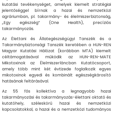
kutatási tevékenységet, amelyek kiemelt stratégiai
jelentőséggel bírnak a hazai és nemzetközi
agráriumban, pl. takarmány- és élelmiszerbiztonság,
„Egy egészség” (One Health), precíziós
takarmányozás.
Az Élettani és Állategészségügyi Tanszék és a
Takarmánybiztonsági Tanszék keretében a HUN-REN
Magyar Kutatási Hálózat (korábban MTA) kiemelt
céltámogatásával működik az HUN-REN-MATE
Mikotoxinok az Élelmiszerláncban Kutatócsoport,
amely több mint két évtizede foglalkozik egyes
mikotoxinok egyedi és kombinált egészségkárosító
hatásának feltárásával.
Az 55 fős kollektíva a legnagyobb hazai
takarmányozási és takarmányozás-élettani oktató és
kutatóhely, széleskörű hazai és nemzetközi
kapcsolatokkal, a hazai és a nemzetközi tudományos