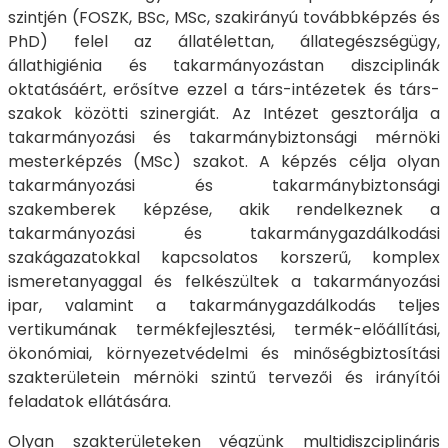
szintjén (FOSZK, BSc, MSc, szakirányú továbbképzés és
PhD) felel az állatélettan, állategészségügy,
állathigiénia és takarmányozástan diszciplinák
oktatásáért, erősítve ezzel a társ-intézetek és társ-
szakok közötti szinergiát. Az Intézet gesztorálja a
takarmányozási és takarmánybiztonsági mérnöki
mesterképzés (MSc) szakot. A képzés célja olyan
takarmányozási és takarmánybiztonsági
szakemberek képzése, akik rendelkeznek a
takarmányozási és takarmánygazdálkodási
szakágazatokkal kapcsolatos korszerű, komplex
ismeretanyaggal és felkészültek a takarmányozási
ipar, valamint a takarmánygazdálkodás teljes
vertikumának termékfejlesztési, termék-előállítási,
ökonómiai, környezetvédelmi és minőségbiztosítási
szakterületein mérnöki szintű tervezői és irányítói
feladatok ellátására.
Olyan szakterületeken végzünk multidiszciplináris